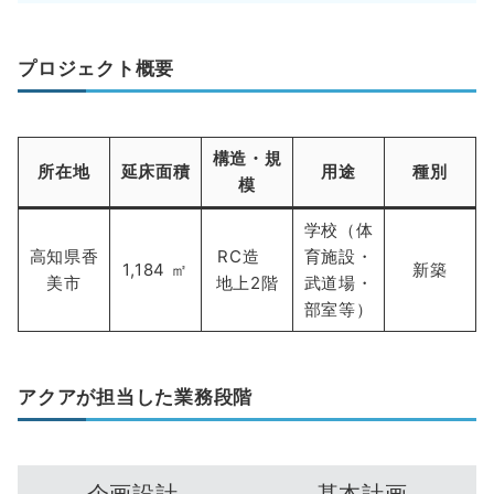
プロジェクト概要
構造・規
所在地
延床面積
用途
種別
模
学校（体
高知県香
RC造
育施設・
1,184 ㎡
新築
美市
地上2階
武道場・
部室等）
アクアが担当した業務段階
企画設計
基本計画