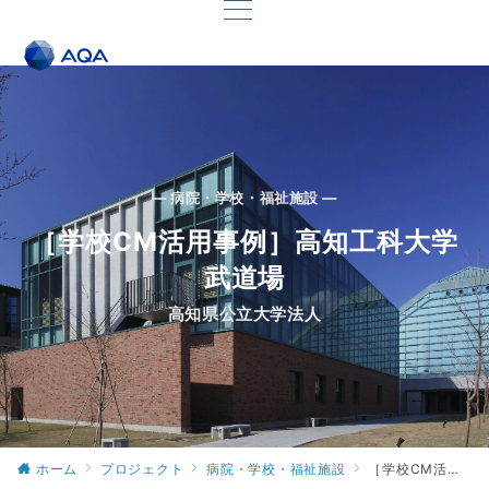
— 病院・学校・福祉施設 —
［学校CM活用事例］高知工科大学
武道場
高知県公立大学法人
ホーム
プロジェクト
病院・学校・福祉施設
［学校CM活用事例］高知工科大学 武道場