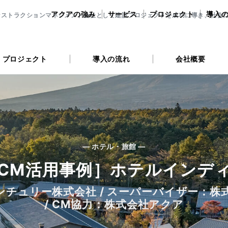
アクアの強み
サービス
プロジェクト
導入
ンストラクションマネジメント会社として建設プロジェクトを成功に導き、社会
プロジェクト
導入の流れ
会社概要
— ホテル・旅館 —
CM活用事例］ホテルインデ
ンチュリー株式会社 / スーパーバイザー：株
/ CM協力：株式会社アクア