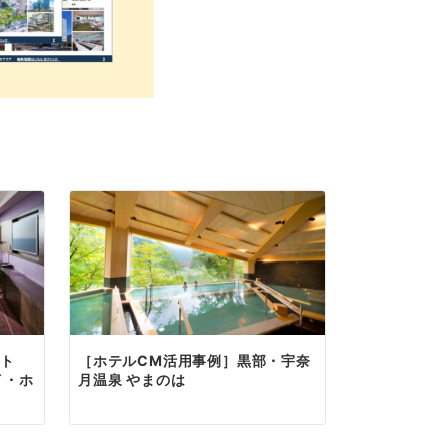
ラト
［ホテルCM活用事例］黒部・宇奈
イ・ホ
月温泉 やまのは