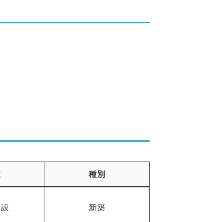
途
種別
施設
新築