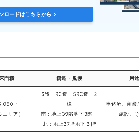
ンロードはこちらから
床面積
構造・規模
用
S造 RC造 SRC造 2
5,050㎡
棟
事務所、商業
ルエリア）
南：地上39階地下3階
施設、
北：地上27階地下３階