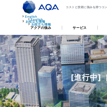
コストと技術に強みを持つコ
English
English
お役立ち情報
お役立ち情報
アクアの強み
サービス
[進行中