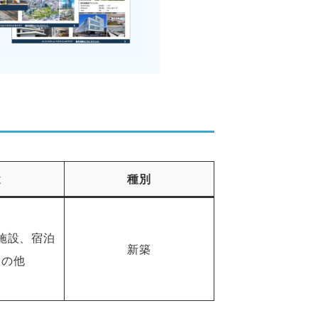
途
種別
施設、宿泊
新築
その他