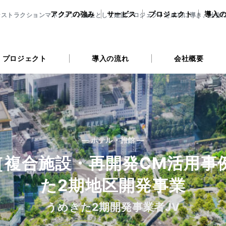
アクアの強み
サービス
プロジェクト
導入
ンストラクションマネジメント会社として建設プロジェクトを成功に導き、社会
プロジェクト
導入の流れ
会社概要
— ホテル・旅館 —
]［複合施設・再開発CM活用事
た2期地区開発事業
うめきた2期開発事業者JV